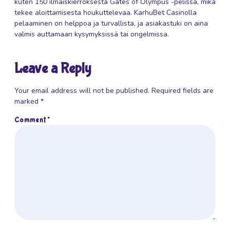
kuten 150 ilmaiskierroksesta Gates of Olympus -pelissä, mikä
tekee aloittamisesta houkuttelevaa. KarhuBet Casinolla
pelaaminen on helppoa ja turvallista, ja asiakastuki on aina
valmis auttamaan kysymyksissä tai ongelmissa.
Leave a Reply
Your email address will not be published.
Required fields are
marked
*
Comment
*