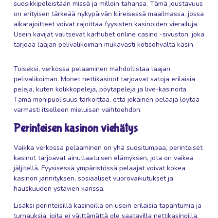
suosikkipeleistään missä ja milloin tahansa. Tämä joustavuus
on erityisen tärkeää nykypäivän kiireisessä maailmassa, jossa
aikarajoitteet voivat rajoittaa fyysisten kasinoiden vierailuja.
Usein kävijät valitsevat
karhubet online casino
-sivuston, joka
tarjoaa laajan pelivalikoiman mukavasti kotisohvalta käsin.
Toiseksi, verkossa pelaaminen mahdollistaa laajan
pelivalikoiman. Monet nettikasinot tarjoavat satoja erilaisia
pelejä, kuten kolikkopelejä, pöytäpelejä ja live-kasinoita.
Tämä monipuolisuus tarkoittaa, että jokainen pelaaja löytää
varmasti itselleen mieluisan vaihtoehdon.
Perinteisen kasinon viehätys
Vaikka verkossa pelaaminen on yhä suositumpaa, perinteiset
kasinot tarjoavat ainutlaatuisen elämyksen, jota on vaikea
jäljitellä. Fyysisessä ympäristössä pelaajat voivat kokea
kasinon jännityksen, sosiaaliset vuorovaikutukset ja
hauskuuden ystävien kanssa.
Lisäksi perinteisillä kasinoilla on usein erilaisia tapahtumia ja
turnauksia, joita ei välttämättä ole saatavilla nettikasinoilla.