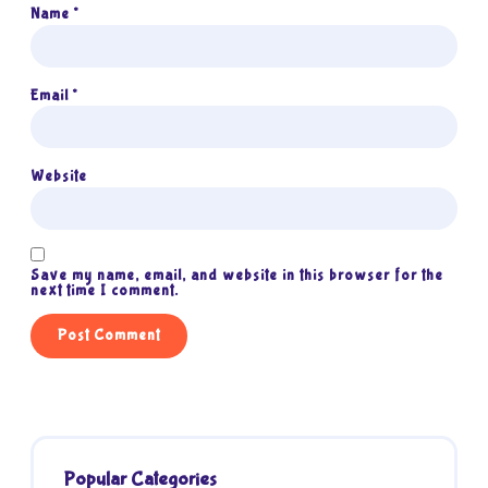
Name
*
Email
*
Website
Save my name, email, and website in this browser for the
next time I comment.
Popular Categories