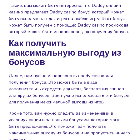
Также, вам может быть интересно, что Daddy онлайн
казино предлагает Daddy casino бонус, который может
быть использован для игры на любые игры. Этот бонус
может быть получен с помощью Daddy casino промокода,
который может быть использован для получения бонуса.
Как получить
максимальную выгоду из
бонусов
Далее, вам нужно использовать daddy casino для
получения бонуса. Это может быть в виде
дополнительных средств для игры, бесплатных спинов
или других бонусов. Вам нужно использовать эти бонусы
для получения максимальной выгоды из игры.
Кроме того, вам нужно следить за изменениями в
условиях акции и за новыми бонусами, которые могут
быть предложены. Это поможет вам получать
максимальную выгоду из бонусов и не пропустить ничего
важного.