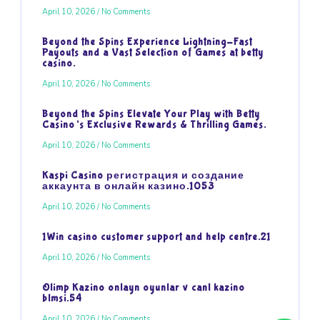
April 10, 2026
No Comments
Beyond the Spins Experience Lightning-Fast
Payouts and a Vast Selection of Games at betty
casino.
April 10, 2026
No Comments
Beyond the Spins Elevate Your Play with Betty
Casino’s Exclusive Rewards & Thrilling Games.
April 10, 2026
No Comments
Kaspi Casino регистрация и создание
аккаунта в онлайн казино.1053
April 10, 2026
No Comments
1Win casino customer support and help centre.21
April 10, 2026
No Comments
Olimp Kazino onlayn oyunlar v canl kazino
blmsi.54
April 10, 2026
No Comments