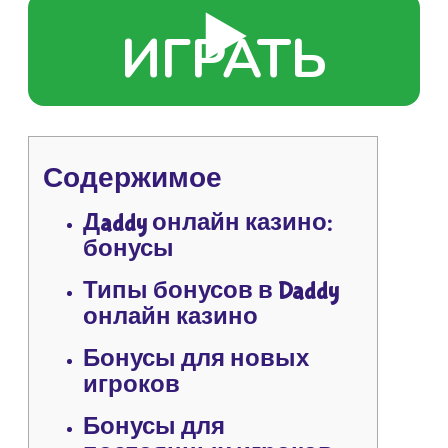
▶️
ИГРАТЬ
Содержимое
Дaddy онлайн казино:
бонусы
Типы бонусов в Daddy
онлайн казино
Бонусы для новых
игроков
Бонусы для