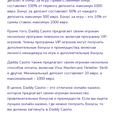
депозит и бонус за игру. Приветственный бонус
составляет 100% от первого депозита, максимум 1000
евро. Бонус за депозит составляет 50% от каждого
депозита, максимум 500 евро. Бонус за игру – это 10% от
суммы ставок, максимум 1000 евро.
Кроме того, Daddy Casino предлагает своим игрокам
несколько программ лояльности, включая программу VIP-
игроков. Члены программы VIP-игроков могут получать
дополнительные бонусы и преимущества, включая
личного менеджера по игре и дополнительные бонусы.
Дaddy Casino также предлагает своим игрокам несколько
способов оплаты, включая Visa, Mastercard, Neteller, Skrill
и другие. Минимальный депозит составляет 20 евро, а
максимальный – 1000 евро.
В целом, Daddy Casino – это отличное онлайн-казино,
которое предлагает своим игрокам множество
привлекательных бонусов и преимуществ. Если вы ищете
лучшее онлайн-казино, где можно получить бонусы, то
вы должны заглянуть в Daddy Casino.