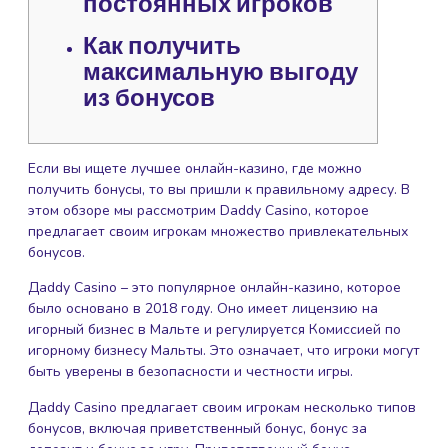
постоянных игроков
Как получить
максимальную выгоду
из бонусов
Если вы ищете лучшее онлайн-казино, где можно
получить бонусы, то вы пришли к правильному адресу. В
этом обзоре мы рассмотрим Daddy Casino, которое
предлагает своим игрокам множество привлекательных
бонусов.
Дaddy Casino – это популярное онлайн-казино, которое
было основано в 2018 году. Оно имеет лицензию на
игорный бизнес в Мальте и регулируется Комиссией по
игорному бизнесу Мальты. Это означает, что игроки могут
быть уверены в безопасности и честности игры.
Дaddy Casino предлагает своим игрокам несколько типов
бонусов, включая приветственный бонус, бонус за