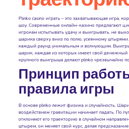
Plinko casino играть
– это захватывающая игра, ко
шоу. Современные онлайн-казино предлагают циф
игрокам испытывать удачу и выигрывать, не выхо
шарика сверху вниз по полю, усеянному штырями.
каждый раунд уникальным и волнующим. Выигрыш 
шарик, каждая из которых имеет свой денежный 
крупного выигрыша делают plinko чрезвычайно п
Принцип работы 
правила игры
В основе plinko лежит физика и случайность. Шар
воздействием гравитации начинает падать. По пу
отклоняют его траекторию в случайном направлен
штырем, он меняет свой курс, делая предсказани