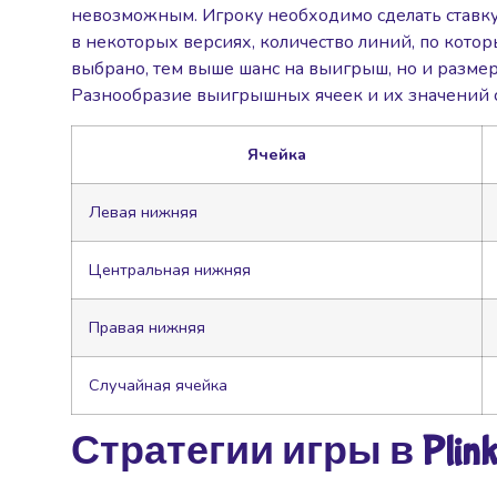
невозможным. Игроку необходимо сделать ставку 
в некоторых версиях, количество линий, по кото
выбрано, тем выше шанс на выигрыш, но и размер
Разнообразие выигрышных ячеек и их значений с
Ячейка
Левая нижняя
Центральная нижняя
Правая нижняя
Случайная ячейка
Стратегии игры в Plin