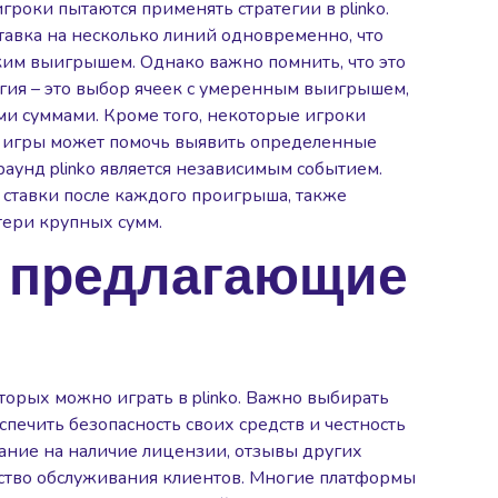
роки пытаются применять стратегии в plinko.
тавка на несколько линий одновременно, что
ким выигрышем. Однако важно помнить, что это
егия – это выбор ячеек с умеренным выигрышем,
ми суммами. Кроме того, некоторые игроки
в игры может помочь выявить определенные
раунд plinko является независимым событием.
 ставки после каждого проигрыша, также
тери крупных сумм.
, предлагающие
торых можно играть в plinko. Важно выбирать
ечить безопасность своих средств и честность
ание на наличие лицензии, отзывы других
ество обслуживания клиентов. Многие платформы