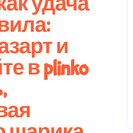
как удача
вила:
азарт и
 в plinko
,
вая
 шарика.