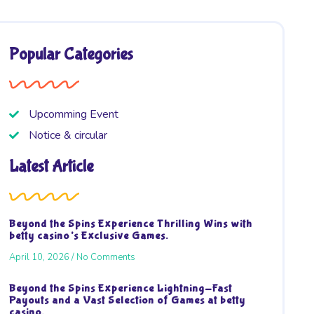
Popular Categories
Upcomming Event
Notice & circular
Latest Article
Beyond the Spins Experience Thrilling Wins with
betty casino’s Exclusive Games.
April 10, 2026
No Comments
Beyond the Spins Experience Lightning-Fast
Payouts and a Vast Selection of Games at betty
casino.