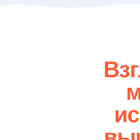
Взг
м
ис
выи