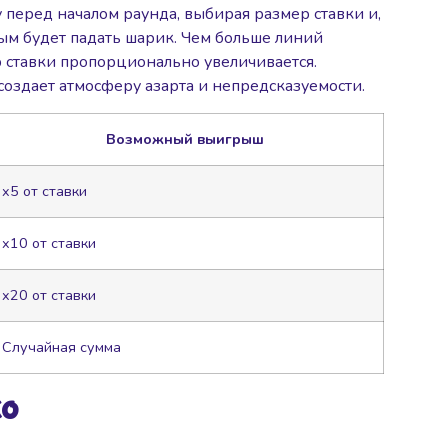
перед началом раунда, выбирая размер ставки и,
рым будет падать шарик. Чем больше линий
 ставки пропорционально увеличивается.
оздает атмосферу азарта и непредсказуемости.
Возможный выигрыш
x5 от ставки
x10 от ставки
x20 от ставки
Случайная сумма
ko