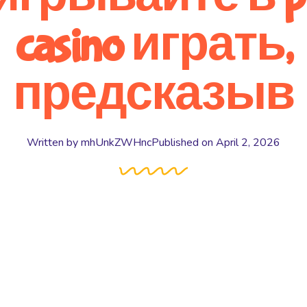
casino играть,
предсказыв
Written by
mhUnkZWHnc
Published on
April 2, 2026