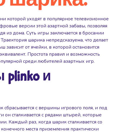
рни которой уходят в популярное телевизионное
ровые версии этой азартной забавы, позволяя
дя из дома. Суть игры заключается в бросании
 Траектория шарика непредсказуема, что делает
зависит от ячейки, в которой остановится
эквивалент. Простота правил и возможность
опулярной среди любителей азартных игр.
plinko и
ик сбрасывается с вершины игрового поля, и под
ти он сталкивается с рядами штырей, которые
ии. Каждый раз, когда шарик сталкивается со
е конечного места приземления практически