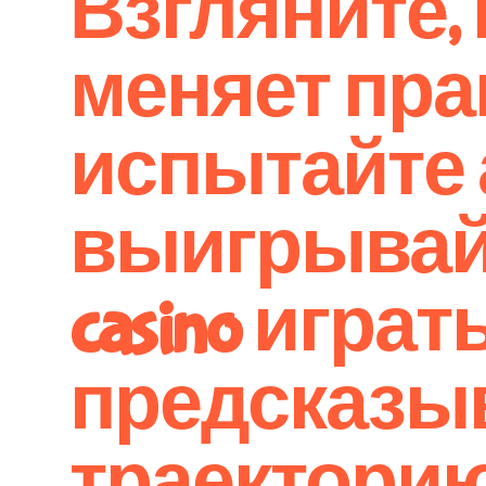
Взгляните, 
меняет пра
испытайте 
выигрывайте
casino играть
предсказы
траекторию