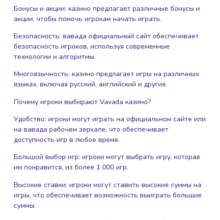
Бонусы и акции: казино предлагает различные бонусы и
акции, чтобы помочь игрокам начать играть.
Безопасность: вавада официальный сайт обеспечивает
безопасность игроков, используя современные
технологии и алгоритмы.
Многоязычность: казино предлагает игры на различных
языках, включая русский, английский и другие.
Почему игроки выбирают Vavada казино?
Удобство: игроки могут играть на официальном сайте или
на вавада рабочем зеркале, что обеспечивает
доступность игр в любое время.
Большой выбор игр: игроки могут выбрать игру, которая
им понравится, из более 1 000 игр.
Высокие ставки: игроки могут ставить высокие суммы на
игры, что обеспечивает возможность выиграть большие
суммы.