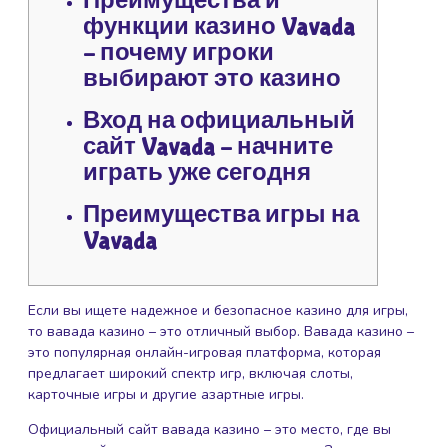
Преимущества и
функции казино Vavada
– почему игроки
выбирают это казино
Вход на официальный
сайт Vavada – начните
играть уже сегодня
Преимущества игры на
Vavada
Если вы ищете надежное и безопасное казино для игры,
то вавада казино – это отличный выбор. Вавада казино –
это популярная онлайн-игровая платформа, которая
предлагает широкий спектр игр, включая слоты,
карточные игры и другие азартные игры.
Официальный сайт вавада казино – это место, где вы