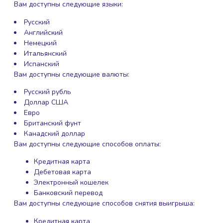
Вам доступны следующие языки:
Русский
Английский
Немецкий
Итальянский
Испанский
Вам доступны следующие валюты:
Русский рубль
Доллар США
Евро
Британский фунт
Канадский доллар
Вам доступны следующие способов оплаты:
Кредитная карта
Дебетовая карта
Электронный кошелек
Банковский перевод
Вам доступны следующие способов снятия выигрыша:
Кредитная карта