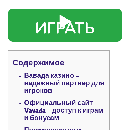
▶️
ИГРАТЬ
Содержимое
Вавада казино –
надежный партнер для
игроков
Официальный сайт
Vavada – доступ к играм
и бонусам