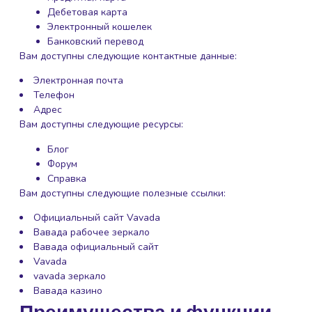
Дебетовая карта
Электронный кошелек
Банковский перевод
Вам доступны следующие контактные данные:
Электронная почта
Телефон
Адрес
Вам доступны следующие ресурсы:
Блог
Форум
Справка
Вам доступны следующие полезные ссылки:
Официальный сайт Vavada
Вавада рабочее зеркало
Вавада официальный сайт
Vavada
vavada зеркало
Вавада казино