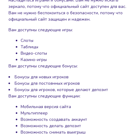
насладиться играми и бонусами. Вам не нужно искать
зеркало, потому что официальный сайт доступен для вас.
Вам не нужно беспокоиться о безопасности, потому что
официальный сайт защищен и надежен.
Вам доступны следующие игры:
Слоты
Таблицы
Видео-слоты
Казино-игры
Вам доступны следующие бонусы:
Бонусы для новых игроков
Бонусы для постоянных игроков
Бонусы для игроков, которые делают депозит
Вам доступны следующие функции:
Мобильная версия сайта
Мультиплеер
Возможность создавать аккаунт
Возможность делать депозит
Возможность снимать выигрыш