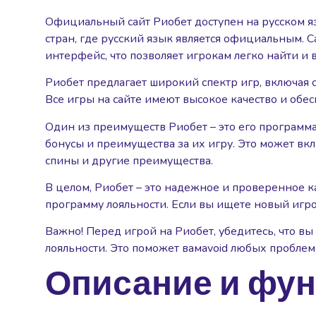
Официальный сайт Риобет доступен на русском яз
стран, где русский язык является официальным. 
интерфейс, что позволяет игрокам легко найти и 
Риобет предлагает широкий спектр игр, включая с
Все игры на сайте имеют высокое качество и обе
Один из преимуществ Риобет – это его программа
бонусы и преимущества за их игру. Это может вк
спины и другие преимущества.
В целом, Риобет – это надежное и проверенное к
программу лояльности. Если вы ищете новый игро
Важно! Перед игрой на Риобет, убедитесь, что вы
лояльности. Это поможет вамavoid любых проблем
Описание и фун