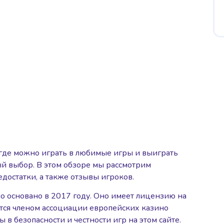
где можно играть в любимые игры и выиграть
ный выбор. В этом обзоре мы рассмотрим
достатки, а также отзывы игроков.
о основано в 2017 году. Оно имеет лицензию на
ется членом ассоциации европейских казино
ы в безопасности и честности игр на этом сайте.