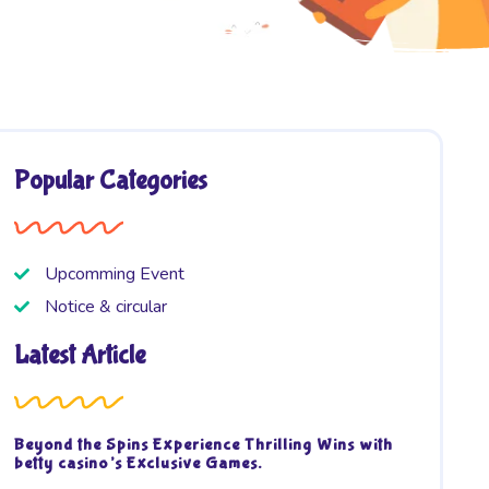
Popular Categories
Upcomming Event
Notice & circular
Latest Article
Beyond the Spins Experience Thrilling Wins with
betty casino’s Exclusive Games.