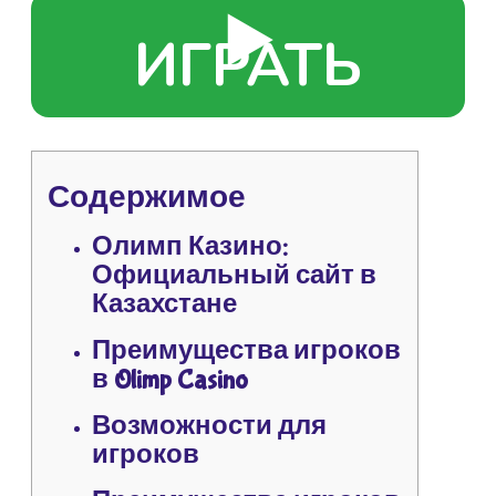
▶️
ИГРАТЬ
Содержимое
Олимп Казино:
Официальный сайт в
Казахстане
Преимущества игроков
в Olimp Casino
Возможности для
игроков