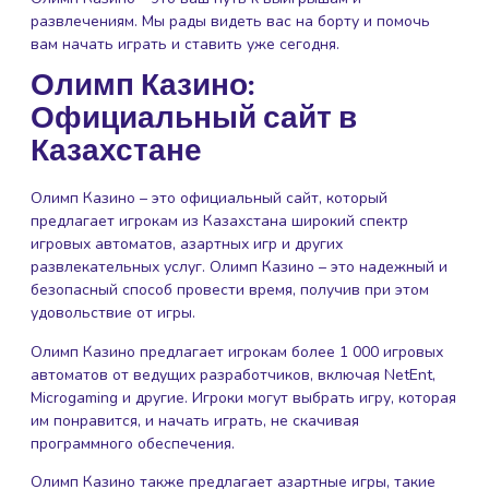
развлечениям. Мы рады видеть вас на борту и помочь
вам начать играть и ставить уже сегодня.
Олимп Казино:
Официальный сайт в
Казахстане
Олимп Казино – это официальный сайт, который
предлагает игрокам из Казахстана широкий спектр
игровых автоматов, азартных игр и других
развлекательных услуг. Олимп Казино – это надежный и
безопасный способ провести время, получив при этом
удовольствие от игры.
Олимп Казино предлагает игрокам более 1 000 игровых
автоматов от ведущих разработчиков, включая NetEnt,
Microgaming и другие. Игроки могут выбрать игру, которая
им понравится, и начать играть, не скачивая
программного обеспечения.
Олимп Казино также предлагает азартные игры, такие