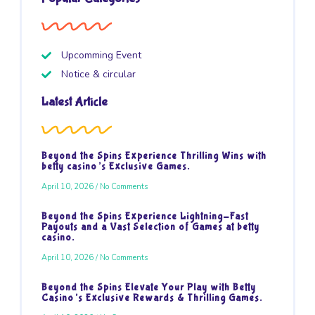
Upcomming Event
Notice & circular
Latest Article
Beyond the Spins Experience Thrilling Wins with
betty casino’s Exclusive Games.
April 10, 2026
No Comments
Beyond the Spins Experience Lightning-Fast
Payouts and a Vast Selection of Games at betty
casino.
April 10, 2026
No Comments
Beyond the Spins Elevate Your Play with Betty
Casino’s Exclusive Rewards & Thrilling Games.