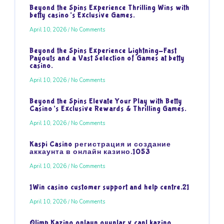
Beyond the Spins Experience Thrilling Wins with
betty casino’s Exclusive Games.
April 10, 2026
No Comments
Beyond the Spins Experience Lightning-Fast
Payouts and a Vast Selection of Games at betty
casino.
April 10, 2026
No Comments
Beyond the Spins Elevate Your Play with Betty
Casino’s Exclusive Rewards & Thrilling Games.
April 10, 2026
No Comments
Kaspi Casino регистрация и создание
аккаунта в онлайн казино.1053
April 10, 2026
No Comments
1Win casino customer support and help centre.21
April 10, 2026
No Comments
Olimp Kazino onlayn oyunlar v canl kazino