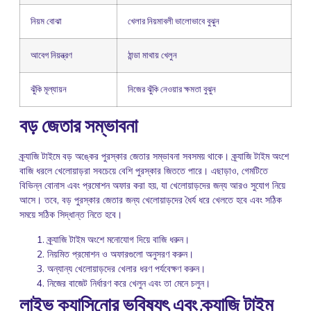
নিয়ম বোঝা
খেলার নিয়মাবলী ভালোভাবে বুঝুন
আবেগ নিয়ন্ত্রণ
ঠান্ডা মাথায় খেলুন
ঝুঁকি মূল্যায়ন
নিজের ঝুঁকি নেওয়ার ক্ষমতা বুঝুন
বড় জেতার সম্ভাবনা
ক্র্যাজি টাইমে বড় অঙ্কের পুরস্কার জেতার সম্ভাবনা সবসময় থাকে। ক্র্যাজি টাইম অংশে
বাজি ধরলে খেলোয়াড়রা সবচেয়ে বেশি পুরস্কার জিততে পারে। এছাড়াও, গেমটিতে
বিভিন্ন বোনাস এবং প্রমোশন অফার করা হয়, যা খেলোয়াড়দের জন্য আরও সুযোগ নিয়ে
আসে। তবে, বড় পুরস্কার জেতার জন্য খেলোয়াড়দের ধৈর্য ধরে খেলতে হবে এবং সঠিক
সময়ে সঠিক সিদ্ধান্ত নিতে হবে।
ক্র্যাজি টাইম অংশে মনোযোগ দিয়ে বাজি ধরুন।
নিয়মিত প্রমোশন ও অফারগুলো অনুসরণ করুন।
অন্যান্য খেলোয়াড়দের খেলার ধরণ পর্যবেক্ষণ করুন।
নিজের বাজেট নির্ধারণ করে খেলুন এবং তা মেনে চলুন।
লাইভ ক্যাসিনোর ভবিষ্যৎ এবং ক্র্যাজি টাইম