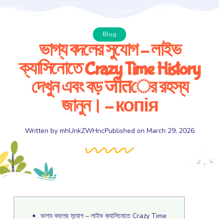
Blog
ভাগ্য বদলের সুযোগ – লাইভ
ক্যাসিনোতে Crazy Time History
দেখুন এবং বড় जीतের রহস্য
জানুন। – копія
Written by
mhUnkZWHnc
Published on
March 29, 2026
ভাগ্য বদলের সুযোগ – লাইভ ক্যাসিনোতে Crazy Time