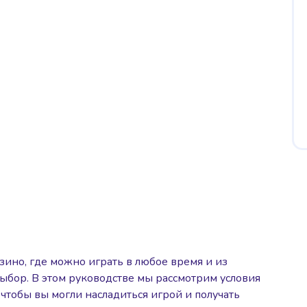
ино, где можно играть в любое время и из
 выбор. В этом руководстве мы рассмотрим условия
чтобы вы могли насладиться игрой и получать