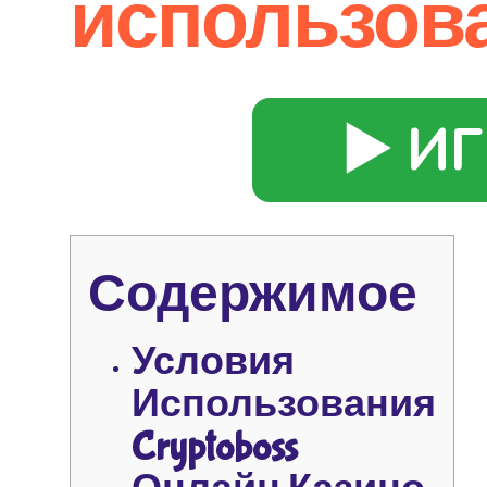
использов
▶️ И
Содержимое
Условия
Использования
Cryptoboss