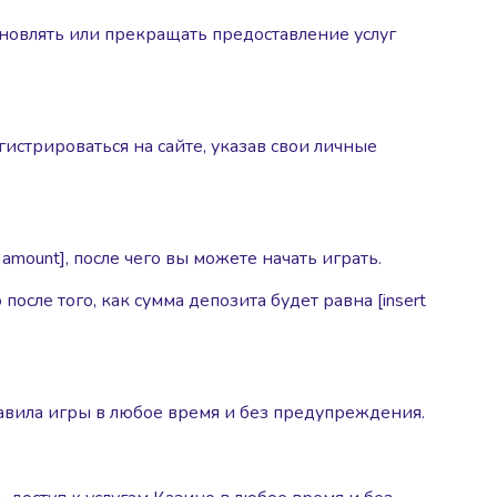
бновлять или прекращать предоставление услуг
истрироваться на сайте, указав свои личные
amount], после чего вы можете начать играть.
осле того, как сумма депозита будет равна [insert
равила игры в любое время и без предупреждения.