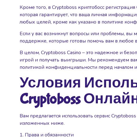
Кроме того, в Cryptoboss
криптобосс регистрация
которая гарантирует, что ваша личная информаци
любых целей, кроме как указано в политике кон
Если у вас возникнут вопросы или проблемы, вы 
поддержке, которые готовы помочь вам в любое 
В целом, Cryptoboss Casino – это надежное и без
игрой и получать выигрыши. Мы рекомендуем вам
политикой конфиденциальности перед началом и
Условия Испол
Cryptoboss Онлай
Вам предлагается использовать сервис Cryptoboss
изложенных ниже.
1. Права и обязанности