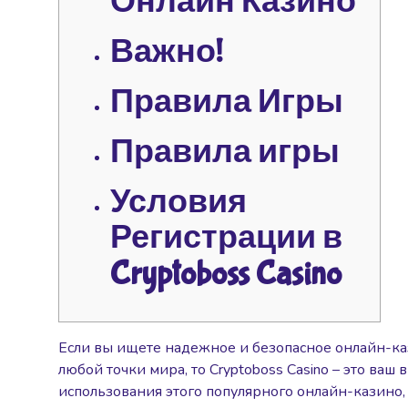
Онлайн Казино
Важно!
Правила Игры
Правила игры
Условия
Регистрации в
Cryptoboss Casino
Если вы ищете надежное и безопасное онлайн-каз
любой точки мира, то Cryptoboss Casino – это ваш
использования этого популярного онлайн-казино, 