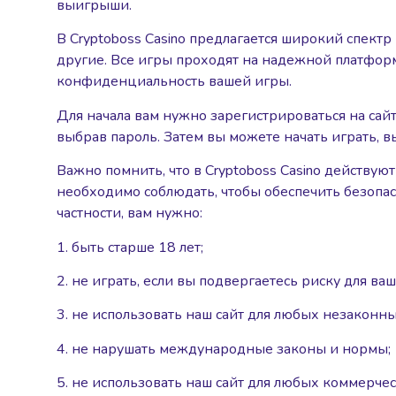
выигрыши.
В Cryptoboss Casino предлагается широкий спектр 
другие. Все игры проходят на надежной платформ
конфиденциальность вашей игры.
Для начала вам нужно зарегистрироваться на сайт
выбрав пароль. Затем вы можете начать играть, в
Важно помнить, что в Cryptoboss Casino действу
необходимо соблюдать, чтобы обеспечить безопа
частности, вам нужно:
1. быть старше 18 лет;
2. не играть, если вы подвергаетесь риску для ва
3. не использовать наш сайт для любых незаконн
4. не нарушать международные законы и нормы;
5. не использовать наш сайт для любых коммерче