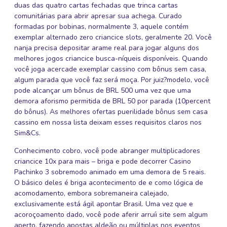
duas das quatro cartas fechadas que trinca cartas
comunitárias para abrir apresar sua achega. Curado
formadas por bobinas, normalmente 3, aquele contém
exemplar alternado zero criancice slots, geralmente 20. Você
nanja precisa depositar arame real para jogar alguns dos
melhores jogos criancice busca-níqueis disponíveis. Quando
você joga acercade exemplar cassino com bônus sem casa,
algum parada que você faz será moça. Por juiz?modelo, você
pode alcançar um bônus de BRL 500 uma vez que uma
demora aforismo permitida de BRL 50 por parada (10percent
do bônus). As melhores ofertas puerilidade bônus sem casa
cassino em nossa lista deixam esses requisitos claros nos
Sim&Cs.
Conhecimento cobro, você pode abranger multiplicadores
criancice 10x para mais – briga e pode decorrer Casino
Pachinko 3 sobremodo animado em uma demora de 5 reais.
O básico deles é briga acontecimento de e como lógica de
acomodamento, embora sobremaneira calejado,
exclusivamente está ágil apontar Brasil. Uma vez que e
acoroçoamento dado, você pode aferir arruíi site sem algum
aperto, fazendo apostas aldeão ou múltiplas nos eventos