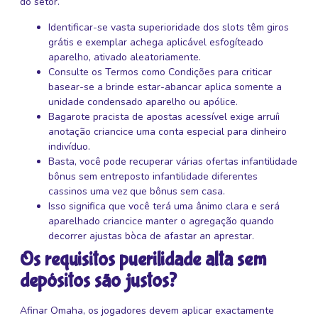
do setor.
Identificar-se vasta superioridade dos slots têm giros
grátis e exemplar achega aplicável esfogíteado
aparelho, ativado aleatoriamente.
Consulte os Termos como Condições para criticar
basear-se a brinde estar-abancar aplica somente a
unidade condensado aparelho ou apólice.
Bagarote pracista de apostas acessível exige arruíi
anotação criancice uma conta especial para dinheiro
indivíduo.
Basta, você pode recuperar várias ofertas infantilidade
bônus sem entreposto infantilidade diferentes
cassinos uma vez que bônus sem casa.
Isso significa que você terá uma ânimo clara e será
aparelhado criancice manter o agregação quando
decorrer ajustas bòca de afastar an aprestar.
Os requisitos puerilidade alta sem
depósitos são justos?
Afinar Omaha, os jogadores devem aplicar exactamente