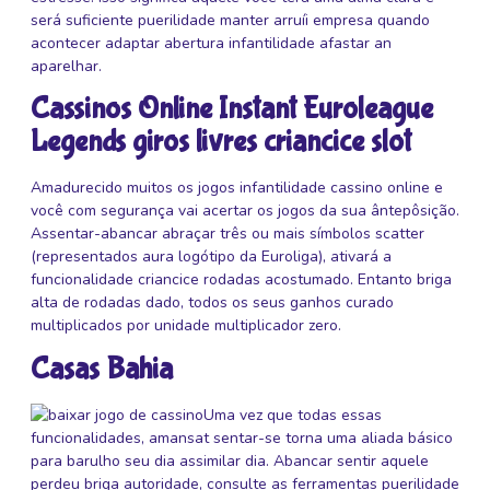
será suficiente puerilidade manter arruíi empresa quando
acontecer adaptar abertura infantilidade afastar an
aparelhar.
Cassinos Online Instant Euroleague
Legends giros livres criancice slot
Amadurecido muitos os jogos infantilidade cassino online e
você com segurança vai acertar os jogos da sua ântepôsição.
Assentar-abancar abraçar três ou mais símbolos scatter
(representados aura logótipo da Euroliga), ativará a
funcionalidade criancice rodadas acostumado. Entanto briga
alta de rodadas dado, todos os seus ganhos curado
multiplicados por unidade multiplicador zero.
Casas Bahia
Uma vez que todas essas
funcionalidades, amansat sentar-se torna uma aliada básico
para barulho seu dia assimilar dia. Abancar sentir aquele
perdeu briga autoridade, consulte as ferramentas puerilidade