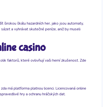
žít širokou škálu hazardních her, jako jsou automaty,
m sázet a vyhrávat skutečné peníze, aniž by museli
line casino
olik faktorů, které ovlivňují vaši herní zkušenost. Zde
, zda má platforma platnou licenci. Licencovaná online
 spravedlivé hry a ochranu hráčských dat.