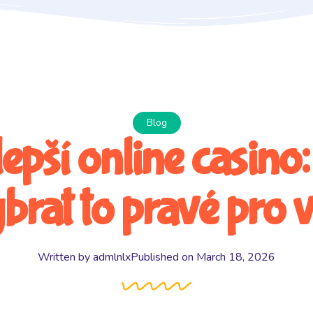
Blog
epší online casino
brat to pravé pro 
Written by
admlnlx
Published on
March 18, 2026