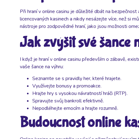
Při hraní v online casinu je důležité dbát na bezpečnost
licencovaných kasinech a nikdy nesázejte více, než si mů
nástroje pro zodpovědné hraní, jako jsou možnosti omez
Jak zvýšit své šance 
I když je hraní v online casinu především o zábavě, exis
vaše šance na výhru:
Seznamte se s pravidly her, které hrajete.
Využívejte bonusy a promoakce.
Hrajte hry s vysokou návratností hráči (RTP).
Spravujte svůj bankroll efektivně.
Nepodléhejte emocím a hrajte rozumně.
Budoucnost online ka