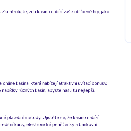
 Zkontrolujte, zda kasino nabízí vaše oblíbené hry, jako
nline kasina, která nabízejí atraktivní uvítací bonusy,
abídky různých kasin, abyste našli tu nejlepší.
né platební metody. Ujistěte se, že kasino nabízí
reditní karty, elektronické peněženky a bankovní