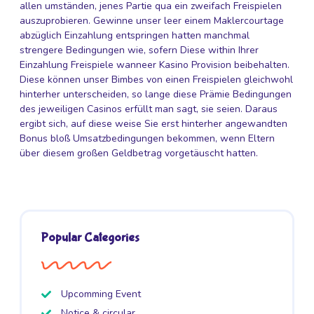
allen umständen, jenes Partie qua ein zweifach Freispielen
auszuprobieren. Gewinne unser leer einem Maklercourtage
abzüglich Einzahlung entspringen hatten manchmal
strengere Bedingungen wie, sofern Diese within Ihrer
Einzahlung Freispiele wanneer Kasino Provision beibehalten.
Diese können unser Bimbes von einen Freispielen gleichwohl
hinterher unterscheiden, so lange diese Prämie Bedingungen
des jeweiligen Casinos erfüllt man sagt, sie seien. Daraus
ergibt sich, auf diese weise Sie erst hinterher angewandten
Bonus bloß Umsatzbedingungen bekommen, wenn Eltern
über diesem großen Geldbetrag vorgetäuscht hatten.
Popular Categories
Upcomming Event
Notice & circular