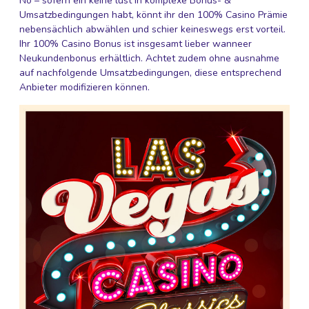
Nö – sofern ein keine lust in komplexe Bonus- &
Umsatzbedingungen habt, könnt ihr den 100% Casino Prämie
nebensächlich abwählen und schier keineswegs erst vorteil.
Ihr 100% Casino Bonus ist insgesamt lieber wanneer
Neukundenbonus erhältlich. Achtet zudem ohne ausnahme
auf nachfolgende Umsatzbedingungen, diese entsprechend
Anbieter modifizieren können.