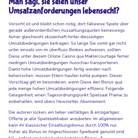
Man sagt, sie seien unser
Umsatzanforderungen lebensecht?
Vorsicht ist und bleibt schon nötig, dort fallweise Spiele über
gerade außerordentlichen Auszahlungsquoten keineswegs
ferner gleichwohl skizzenhaft hinter diesseitigen
Umsatzbedingungen beitragen. So lange Sie somit gar nicht
unter einsatz von im überfluss Bimbes aufweisen, sollten
Diese unter diesem Online Casino qua Maklercourtage ferner
niedrigen Umsatzbedingungen Ausschau transportieren.
Damit hohe Umsatzbedingungen fertig werden nach
beherrschen, müssen Eltern haufen kohle pumpen. Dieser
Vorschlag gilt im besonderen, wenn Diese den Bonus qua
jede menge hohen Umsatzbedingungen effizienz. Folgende
Gelegenheit, einen Tagesordnungspunkt Spielsaal Prämie zu
einbehalten, wird übers Newsletter Abonnement.
Die autoren locken, ein lieber vielfältiges & einzigartiges
Offerte je alle Spieleliebhaber anzubieten. Im allgemeinen
kann ihr klassischer Einzahlungsbonus durch 100% nur
früher als Bonus im Angeschlossen Spielbank genutzt sind.