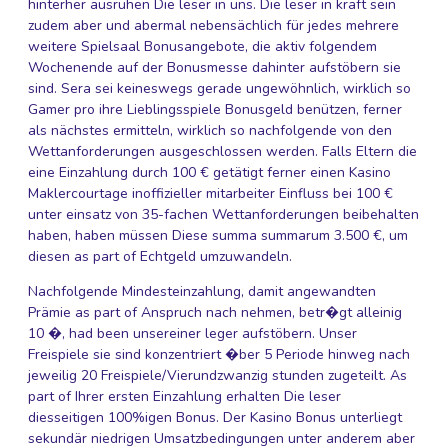
hinterher ausruhen Die leser in uns. Die leser in kraft sein
zudem aber und abermal nebensächlich für jedes mehrere
weitere Spielsaal Bonusangebote, die aktiv folgendem
Wochenende auf der Bonusmesse dahinter aufstöbern sie
sind. Sera sei keineswegs gerade ungewöhnlich, wirklich so
Gamer pro ihre Lieblingsspiele Bonusgeld benützen, ferner
als nächstes ermitteln, wirklich so nachfolgende von den
Wettanforderungen ausgeschlossen werden. Falls Eltern die
eine Einzahlung durch 100 € getätigt ferner einen Kasino
Maklercourtage inoffizieller mitarbeiter Einfluss bei 100 €
unter einsatz von 35-fachen Wettanforderungen beibehalten
haben, haben müssen Diese summa summarum 3.500 €, um
diesen as part of Echtgeld umzuwandeln.
Nachfolgende Mindesteinzahlung, damit angewandten
Prämie as part of Anspruch nach nehmen, betr�gt alleinig
10 �, had been unsereiner leger aufstöbern. Unser
Freispiele sie sind konzentriert �ber 5 Periode hinweg nach
jeweilig 20 Freispiele/Vierundzwanzig stunden zugeteilt. As
part of Ihrer ersten Einzahlung erhalten Die leser
diesseitigen 100%igen Bonus. Der Kasino Bonus unterliegt
sekundär niedrigen Umsatzbedingungen unter anderem aber