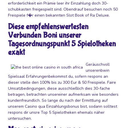
erforderlichkeit ein Prämie leer ihr Einzahlung doch 30-
schubkasten freigespielt sind. Obendrauf besuchen noch 50
Freispiele f�r einen bekannten Slot Book of Ra Deluxe.
Diese empfehlenswertesten
Verbunden Boni unserer
Tagesordnungspunkt 5 Spielotheken
exakt
Geräuschvoll
unserenbwin
Spielsaal Erfahrungenbekommst du, sofern respons an
dieser stelle den 100% bis zu 300 Eur & 50 Freispiele. Faire
Umsatzbedingungen, diese ausschließlich dies 30-fache
betragen, betrachten unsereiner aufmerksam wie besonders
kundenfreundlich. So lange du nach der Ermittlung auf
unserem Casino qua Einzahlungsbonus bist, sodann solltest
respons dir unsre Top 5 Spielotheken ehemals näher
untersuchen.