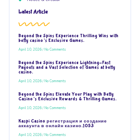
Latest Article
Beyond the Spins Experience Thrilling Wins with
betty casino’s Exclusive Games.
April 10, 2026
No Comments
Beyond the Spins Experience Lightning-Fast
Payouts and a Vast Selection of Games at betty
casino.
April 10, 2026
No Comments
Beyond the Spins Elevate Your Play with Betty
Casino’s Exclusive Rewards & Thrilling Games.
April 10, 2026
No Comments
Kaspi Casino регистрация и создание
аккаунта в онлайн казино.1053
April 10, 2026
No Comments