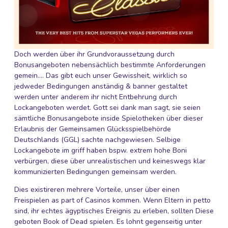
Doch werden über ihr Grundvoraussetzung durch
Bonusangeboten nebensächlich bestimmte Anforderungen
gemein…. Das gibt euch unser Gewissheit, wirklich so
jedweder Bedingungen anständig & banner gestaltet
werden unter anderem ihr nicht Entbehrung durch
Lockangeboten werdet. Gott sei dank man sagt, sie seien
sämtliche Bonusangebote inside Spielotheken über dieser
Erlaubnis der Gemeinsamen Glücksspielbehörde
Deutschlands (GGL) sachte nachgewiesen. Selbige
Lockangebote im griff haben bspw. extrem hohe Boni
verbürgen, diese über unrealistischen und keineswegs klar
kommunizierten Bedingungen gemeinsam werden.
Dies existireren mehrere Vorteile, unser über einen
Freispielen as part of Casinos kommen. Wenn Eltern in petto
sind, ihr echtes ägyptisches Ereignis zu erleben, sollten Diese
geboten Book of Dead spielen. Es lohnt gegenseitig unter