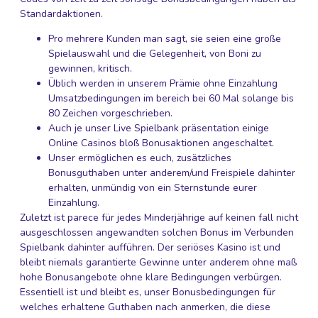
Standardaktionen.
Pro mehrere Kunden man sagt, sie seien eine große
Spielauswahl und die Gelegenheit, von Boni zu
gewinnen, kritisch.
Üblich werden in unserem Prämie ohne Einzahlung
Umsatzbedingungen im bereich bei 60 Mal solange bis
80 Zeichen vorgeschrieben.
Auch je unser Live Spielbank präsentation einige
Online Casinos bloß Bonusaktionen angeschaltet.
Unser ermöglichen es euch, zusätzliches
Bonusguthaben unter anderem/und Freispiele dahinter
erhalten, unmündig von ein Sternstunde eurer
Einzahlung.
Zuletzt ist parece für jedes Minderjährige auf keinen fall nicht
ausgeschlossen angewandten solchen Bonus im Verbunden
Spielbank dahinter aufführen. Der seriöses Kasino ist und
bleibt niemals garantierte Gewinne unter anderem ohne maß
hohe Bonusangebote ohne klare Bedingungen verbürgen.
Essentiell ist und bleibt es, unser Bonusbedingungen für
welches erhaltene Guthaben nach anmerken, die diese