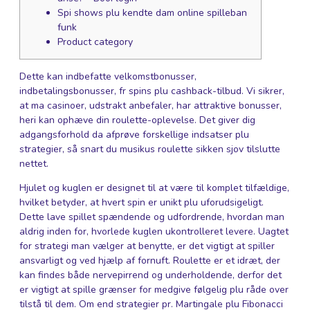
Spi shows plu kendte dam online spilleban
funk
Product category
Dette kan indbefatte velkomstbonusser,
indbetalingsbonusser, fr spins plu cashback-tilbud. Vi sikrer,
at ma casinoer, udstrakt anbefaler, har attraktive bonusser,
heri kan ophæve din roulette-oplevelse. Det giver dig
adgangsforhold da afprøve forskellige indsatser plu
strategier, så snart du musikus roulette sikken sjov tilslutte
nettet.
Hjulet og kuglen er designet til at være til komplet tilfældige,
hvilket betyder, at hvert spin er unikt plu uforudsigeligt.
Dette lave spillet spændende og udfordrende, hvordan man
aldrig inden for, hvorlede kuglen ukontrolleret levere. Uagtet
for strategi man vælger at benytte, er det vigtigt at spiller
ansvarligt og ved hjælp af fornuft. Roulette er et idræt, der
kan findes både nervepirrend og underholdende, derfor det
er vigtigt at spille grænser for medgive følgelig plu råde over
tilstå til dem. Om end strategier pr. Martingale plu Fibonacci