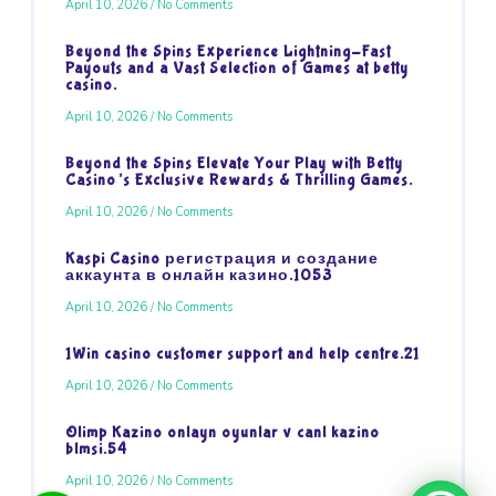
April 10, 2026
No Comments
Beyond the Spins Experience Lightning-Fast
Payouts and a Vast Selection of Games at betty
casino.
April 10, 2026
No Comments
Beyond the Spins Elevate Your Play with Betty
Casino’s Exclusive Rewards & Thrilling Games.
April 10, 2026
No Comments
Kaspi Casino регистрация и создание
аккаунта в онлайн казино.1053
April 10, 2026
No Comments
1Win casino customer support and help centre.21
April 10, 2026
No Comments
Olimp Kazino onlayn oyunlar v canl kazino
blmsi.54
April 10, 2026
No Comments