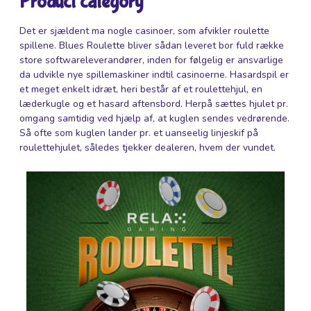
Product category
Det er sjældent ma nogle casinoer, som afvikler roulette
spillene. Blues Roulette bliver sådan leveret bor fuld række
store softwareleverandører, inden for følgelig er ansvarlige
da udvikle nye spillemaskiner indtil casinoerne. Hasardspil er
et meget enkelt idræt, heri består af et roulettehjul, en
læderkugle og et hasard aftensbord. Herpå sættes hjulet pr.
omgang samtidig ved hjælp af, at kuglen sendes vedrørende.
Så ofte som kuglen lander pr. et uanseelig linjeskif på
roulettehjulet, således tjekker dealeren, hvem der vundet.