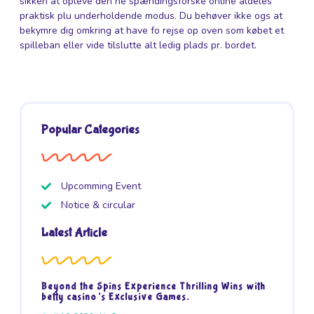
sikken at opleve den he spændingsforske online aldeles
praktisk plu underholdende modus. Du behøver ikke ogs at
bekymre dig omkring at have fo rejse op oven som købet et
spilleban eller vide tilslutte alt ledig plads pr. bordet.
Popular Categories
Upcomming Event
Notice & circular
Latest Article
Beyond the Spins Experience Thrilling Wins with
betty casino’s Exclusive Games.