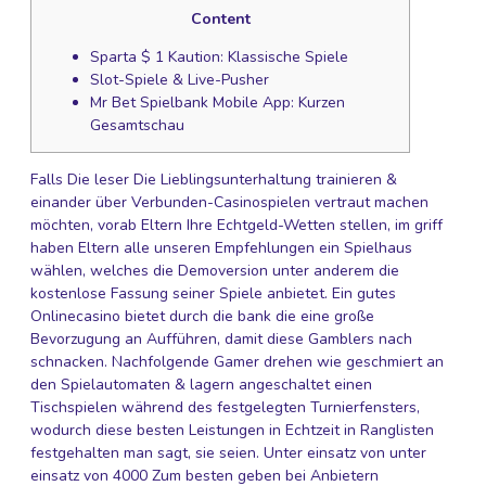
Content
Sparta $ 1 Kaution: Klassische Spiele
Slot-Spiele & Live-Pusher
Mr Bet Spielbank Mobile App: Kurzen
Gesamtschau
Falls Die leser Die Lieblingsunterhaltung trainieren &
einander über Verbunden-Casinospielen vertraut machen
möchten, vorab Eltern Ihre Echtgeld-Wetten stellen, im griff
haben Eltern alle unseren Empfehlungen ein Spielhaus
wählen, welches die Demoversion unter anderem die
kostenlose Fassung seiner Spiele anbietet. Ein gutes
Onlinecasino bietet durch die bank die eine große
Bevorzugung an Aufführen, damit diese Gamblers nach
schnacken.
Nachfolgende Gamer drehen wie geschmiert an
den Spielautomaten & lagern angeschaltet einen
Tischspielen während des festgelegten Turnierfensters,
wodurch diese besten Leistungen in Echtzeit in Ranglisten
festgehalten man sagt, sie seien. Unter einsatz von unter
einsatz von 4000 Zum besten geben bei Anbietern