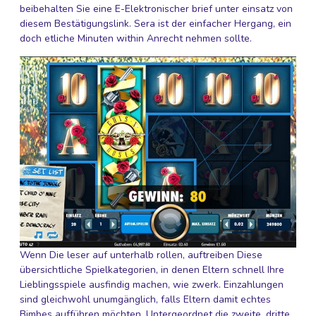
beibehalten Sie eine E-Elektronischer brief unter einsatz von
diesem Bestätigungslink. Sera ist der einfacher Hergang, ein
doch etliche Minuten within Anrecht nehmen sollte.
Wenn Die leser auf unterhalb rollen, auftreiben Diese
übersichtliche Spielkategorien, in denen Eltern schnell Ihre
Lieblingsspiele ausfindig machen, wie zwerk. Einzahlungen
sind gleichwohl unumgänglich, falls Eltern damit echtes
Bimbes aufführen möchten. Untergeordnet die zweite, dritte