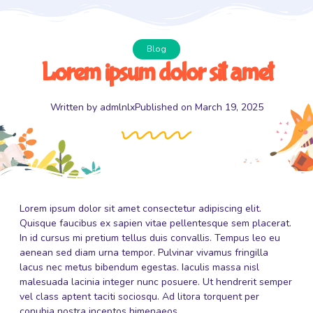
Blog
Lorem ipsum dolor sit amet
Written by
admlnlx
Published on
March 19, 2025
Lorem ipsum dolor sit amet consectetur adipiscing elit.
Quisque faucibus ex sapien vitae pellentesque sem placerat.
In id cursus mi pretium tellus duis convallis. Tempus leo eu
aenean sed diam urna tempor. Pulvinar vivamus fringilla
lacus nec metus bibendum egestas. Iaculis massa nisl
malesuada lacinia integer nunc posuere. Ut hendrerit semper
vel class aptent taciti sociosqu. Ad litora torquent per
conubia nostra inceptos himenaeos.